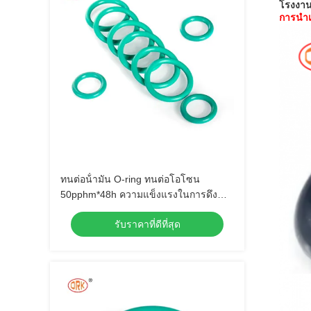
โรงงาน
การนํา
ทนต่อน้ํามัน O-ring ทนต่อโอโซน
50pphm*48h ความแข็งแรงในการดึง
≥8Mpa
รับราคาที่ดีที่สุด