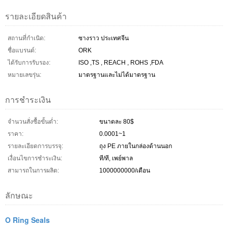
รายละเอียดสินค้า
สถานที่กำเนิด:
ซางราว ประเทศจีน
ชื่อแบรนด์:
ORK
ได้รับการรับรอง:
ISO ,TS , REACH , ROHS ,FDA
หมายเลขรุ่น:
มาตรฐานและไม่ได้มาตรฐาน
การชำระเงิน
จำนวนสั่งซื้อขั้นต่ำ:
ขนาดละ 80$
ราคา:
0.0001~1
รายละเอียดการบรรจุ:
ถุง PE ภายในกล่องด้านนอก
เงื่อนไขการชำระเงิน:
ที/ที, เพย์พาล
สามารถในการผลิต:
1000000000/เดือน
ลักษณะ
O Ring Seals