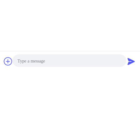
นวนมาก
Q: 7 การบรรจุแบบมาตรฐานของคุณคืออะไร?
A: ถุงพลาสติกสําหรับการบรรจุภายใน.กล่องกล่องสําหรับการ
บรรจุภายนอกยังจะบรรจุตามความต้องการของลูกค้า
Q: 8 ช่วงเวลาการชําระเงินคืออะไร?
ตอบ: เรายอมรับ T / T 30% เงินฝากและ 70% เงินสมดุลต่อสําเนา
ของ B / L หรือ L / C ที่เห็น, Paypal ยังยอมรับ.
ng.
การพูดคุย
ขออ้าง
Ratings& Review
Overall Rating
Photo
Video Call
5.0
Audio Call
Based on 50 reviews for this supplier