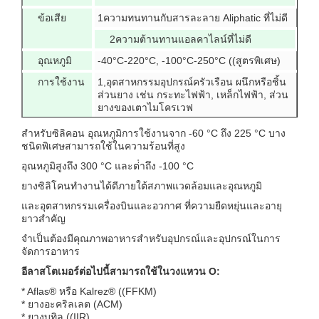
ข้อเสีย
1ความทนทานกับสารละลาย Aliphatic ที่ไม่ดี
2ความต้านทานแอลคาไลน์ที่ไม่ดี
อุณหภูมิ
-40°C-220°C, -100°C-250°C ((สูตรพิเศษ)
การใช้งาน
1,อุตสาหกรรมอุปกรณ์ครัวเรือน ผนึกหรือชิ้น
ส่วนยาง เช่น กระทะไฟฟ้า, เหล็กไฟฟ้า, ส่วน
ยางของเตาไมโครเวฟ
2ผนึกอุตสาหกรรมอิเล็กทรอนิกส์หรือชิ้น
สําหรับซิลิคอน อุณหภูมิการใช้งานจาก -60 °C ถึง 225 °C บาง
ส่วนยาง เช่นกุญแจโทรศัพท์มือถือ, ช็อค
ชนิดพิเศษสามารถใช้ในความร้อนที่สูง
แพด DVD, ซีลเคเบิลสับปะกัน เป็นต้น
อุณหภูมิสูงถึง 300 °C และต่ําถึง -100 °C
3ติดต่อกับร่างกายมนุษย์บนสินค้าหลาย
ยางซิลิโคนทํางานได้ดีภายใต้สภาพแวดล้อมและอุณหภูมิ
ชนิดบนผนึก เช่น กระป๋องน้ํา เครื่องระบาย
น้ํา
และอุตสาหกรรมเครื่องบินและอวกาศ ที่ความยืดหยุ่นและอายุ
ยาวสําคัญ
จําเป็นต้องมีคุณภาพอาหารสําหรับอุปกรณ์และอุปกรณ์ในการ
จัดการอาหาร
อีลาสโตเมอร์ต่อไปนี้สามารถใช้ในวงแหวน O:
* Aflas® หรือ Kalrez® ((FFKM)
* ยางอะคริลเลต (ACM)
* ยางบุทิล ((IIR)