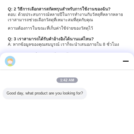
Q: 2 วิธีการเลือกสารสกัดพรุนสําหรับการใช้งานของฉัน?
ตอบ: ด้วยประสบการณ์หลายปีในการทํางานกับวัสดุที่หลากหลาย
เราสามารถช่วยเลือกวัสดุที่เหมาะสมที่สุดกับคุณ
ความต้องการในขณะที่เก็บค่าใช้จ่ายของวัสดุไว้
Q: 3 เราสามารถได้รับคําอ้างอิงได้นานแค่ไหน?
A: หากข้อมูลของคุณสมบูรณ์ เราก็จะนําเสนอภายใน 8 ชั่วโมง
Q: คุณสามารถให้ตัวอย่างได้หรือไม่?
ตอบ: ใช่ เราสามารถให้ตัวอย่างฟรี ส่งสินค้าได้
Q: 5 เวลานําปกติสําหรับการสั่งซื้อสินค้าคืออะไร?
ตอบ: หากมีสินค้าโดยทั่วไปใช้เวลา 3-7 วัน, โมลด์ประมาณ 15-
18 วัน, ไม่มีโมลด์ประมาณ 25-30 วัน, ขึ้นอยู่กับผลิตภัณฑ์
1:42 AM
สถานการณ์
Good day, what product are you looking for?
Q: 6 วิธีการตรวจสอบคุณภาพของคําสั่งจํานวนมาก?
ตอบ: เรามีการตรวจสอบที่เข้ามา การควบคุมคุณภาพของวัตถุดิบ
การตรวจสอบกระบวนการ
กระบวนการผลิต, การจัดส่ง 100% ของการตรวจสอบเต็ม; เครื่อง
ตรวจสอบอัตโนมัติ
ความต้องการของลูกค้า ก่อนการผลิตตัวอย่างก่อนการผลิตเป็นจํา